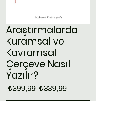
Araştırmalarda
Kuramsal ve
Kavramsal
Çerçeve Nasıl
Yazılır?
Normal
İndirimli
 ₺399,99 
₺339,99
Fiyat
Fiyat
Hemen Satın Al
SIFIRDAN AKADEMİ A.5 FASİKÜLÜ