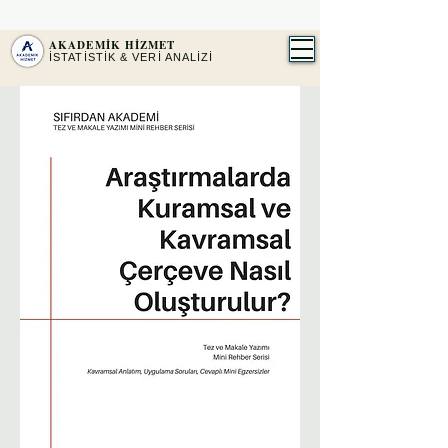
2016'DAN BERİ PROFESYONEL İSTATİSTİK
SPSS · AMOS · JASP ·
MAXQDA
AKADEMİK HİZMET
İSTATİSTİK & VERİ ANALİZİ