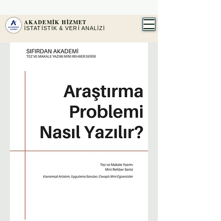
2016'DAN BERİ PROFESYONEL İSTATİSTİK
SPSS · AMOS · JASP ·
MAXQDA
AKADEMİK HİZMET
İSTATİSTİK & VERİ ANALİZİ