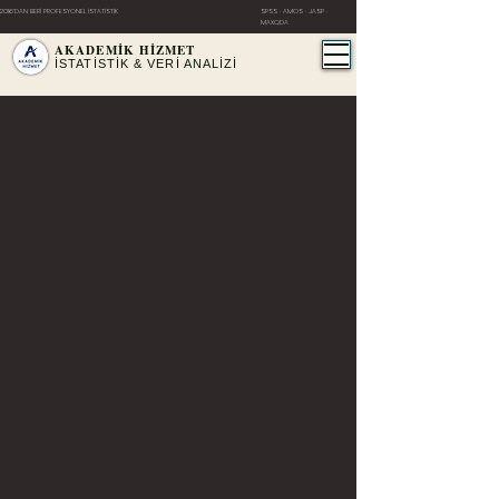
2016'DAN BERİ PROFESYONEL İSTATİSTİK
SPSS · AMOS · JASP ·
MAXQDA
AKADEMİK HİZMET
İSTATİSTİK & VERİ ANALİZİ